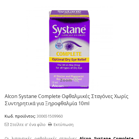
Zoom
Alcon Systane Complete Οφθαλμικές Σταγόνες Χωρίς
Συντηρητικά για Ξηροφθαλμία 10ml
Κωδ. προϊόντος:
300651509960
Στείλτε σ' ένα φίλο
Εκτύπωση
Οι λιπαντικές οφθαλμικές σταγόνες
Alcon Systane Complete
,