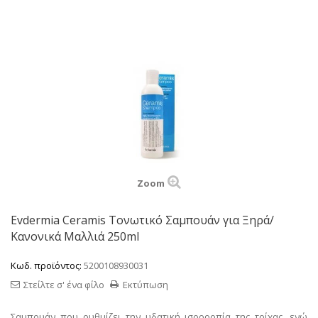
Zoom
Evdermia Ceramis Τονωτικό Σαμπουάν για Ξηρά/
Κανονικά Μαλλιά 250ml
Κωδ. προϊόντος:
5200108930031
Στείλτε σ' ένα φίλο
Εκτύπωση
Σαμπουάν που ρυθμίζει την υδατική ισορροπία της τρίχας, ενώ