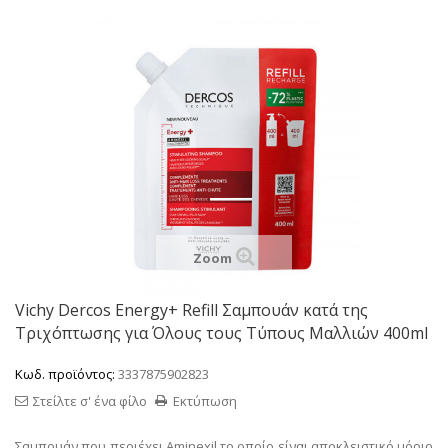
Zoom
Vichy Dercos Energy+ Refill Σαμπουάν κατά της
Τριχόπτωσης για Όλους τους Τύπους Μαλλιών 400ml
Κωδ. προϊόντος:
3337875902823
Στείλτε σ' ένα φίλο
Εκτύπωση
Σαμπουάν που περιέχει Aminexil το οποίο είναι αποκλειστικό μόριο