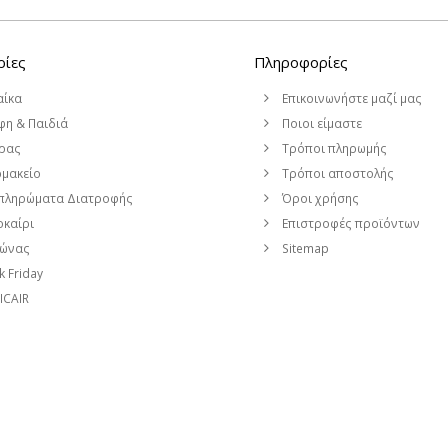
ρίες
Πληροφορίες
αίκα
Επικοινωνήστε μαζί μας
η & Παιδιά
Ποιοι είμαστε
ρας
Τρόποι πληρωμής
μακείο
Τρόποι αποστολής
πληρώματα Διατροφής
Όροι χρήσης
καίρι
Επιστροφές προϊόντων
μώνας
Sitemap
k Friday
CAIR