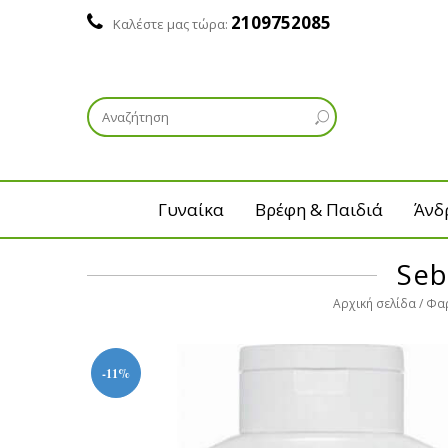
2109752085
Καλέστε μας τώρα:
Γυναίκα
Βρέφη & Παιδιά
Άνδ
Seb
Αρχική σελίδα
Φαρ
-11%