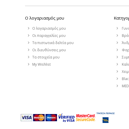
Ο λογαριασμός μου
Κατηγο
Ο λογαριασμός μου
Γυν
Οι παραγγελίες μου
Βρέφ
Τα πιστωτικά δελτία μου
Άνδ
Οι διευθύνσεις μου
Φαρ
Τα στοιχεία μου
Συμ
My Wishlist
Καλο
Χει
Blac
MEDI