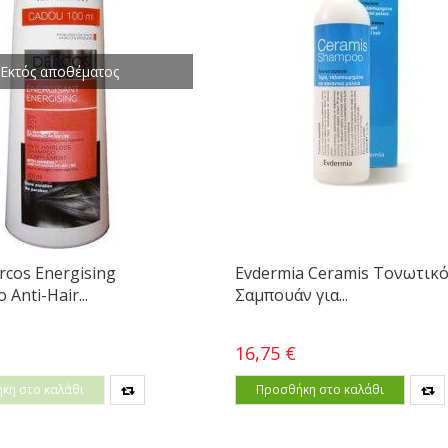
Εκτός αποθέματος
rcos Energising
Evdermia Ceramis Τονωτικ
Anti-Ηair...
Σαμπουάν για...
16,75 €
κη στο καλάθι
Προσθήκη στο καλάθι