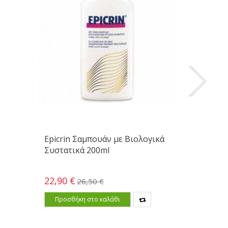
ό
Epicrin Σαμπουάν με Βιολογικά
Boderm
Συστατικά 200ml
200ml
15,00 €
22,90 €
26,50 €
Προσθ
Προσθήκη στο καλάθι