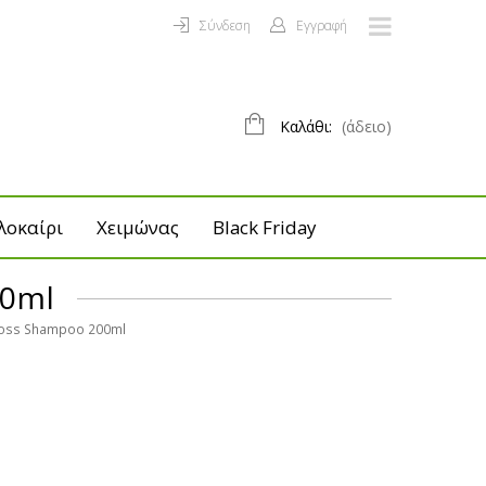
Σύνδεση
Εγγραφή
Καλάθι:
(άδειο)
λοκαίρι
Χειμώνας
Black Friday
00ml
loss Shampoo 200ml