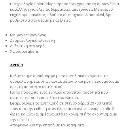
Η τεχνολογία Color Adapt, προσφέρει χρωματική ομοιογένεια
κατάλληλη για όλες τις δερματικές αποχρώσεις.
Με ενεργό
εκχύλισμα μανόλιας, πλούσιο σε magnolol & honokiol, δρα
ρυθμιστικά στο δέρμα με ατέλειες.
Μη φαγεσωρογόνος
Δερματολογικά ελεγμένη
Ανθεκτική στο νερό
Χωρίς parabens
ΧΡΗΣΗ
Καλύπτουμε ομοιόμορφα με το αντηλιακό ακόμα και τα
δύσκολα σημεία, όπως αυτιά, μέτωπο και μύτη. Εφαρμόζουμε
αρκετή ποσότητα αντηλιακού.
Για το πρόσωπο ενός ενήλικα απαιτείται ποσότητα που
αντιστοιχεί σε 1 κουταλάκι του γλυκού.
Εφαρμόζουμε το αντηλιακό σε στεγνό δέρμα 20 - 30 λεπτά
πριν από την έκθεση στον ήλιο και το ανανεώνουμε κάθε 2
ώρες, καθώς και αμέσως μετά το κολύμπι ή το σκούπισμα με
την πετσέτα.
Αποφεύγουμε την επαφή με τα υφάσματα.